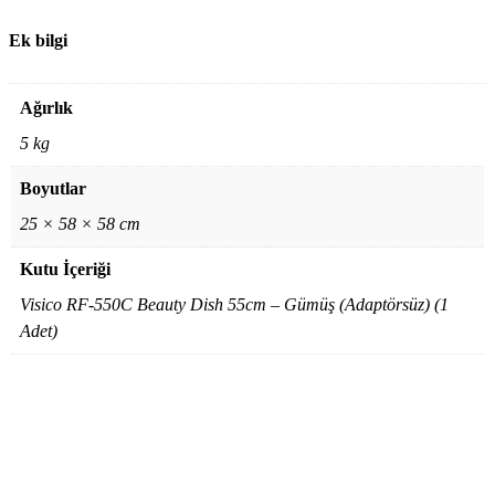
Ek bilgi
Ağırlık
5 kg
Boyutlar
25 × 58 × 58 cm
Kutu İçeriği
Visico RF-550C Beauty Dish 55cm – Gümüş (Adaptörsüz) (1
Adet)