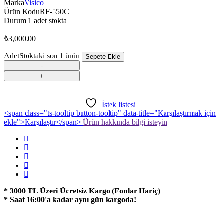
Marka
Visico
Ürün Kodu
RF-550C
Durum
1 adet stokta
₺
3,000.00
Adet
Stoktaki son 1 ürün
Sepete Ekle
İstek listesi
<span class="ts-tooltip button-tooltip" data-title="Karşılaştırmak için
ekle">Karşılaştır</span>
Ürün hakkında bilgi isteyin
* 3000 TL Üzeri Ücretsiz Kargo (Fonlar Hariç)
* Saat 16:00'a kadar aynı gün kargoda!