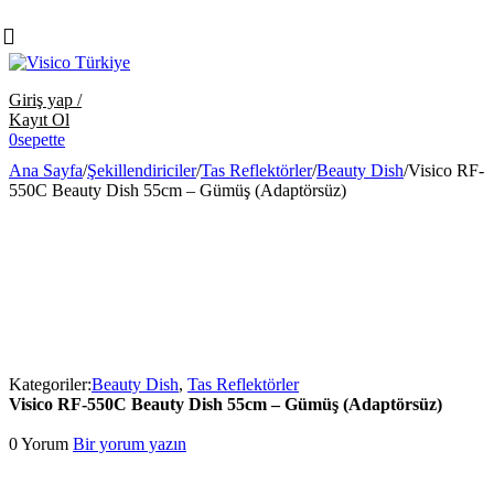
Giriş yap /
Kayıt Ol
0
sepette
Ana Sayfa
/
Şekillendiriciler
/
Tas Reflektörler
/
Beauty Dish
/
Visico RF-
550C Beauty Dish 55cm – Gümüş (Adaptörsüz)
Kategoriler:
Beauty Dish
,
Tas Reflektörler
Visico RF-550C Beauty Dish 55cm – Gümüş (Adaptörsüz)
0 Yorum
Bir yorum yazın