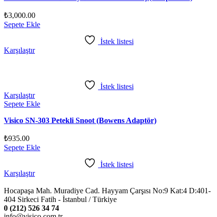
₺
3,000.00
Sepete Ekle
İstek listesi
Karşılaştır
İstek listesi
Karşılaştır
Sepete Ekle
Visico SN-303 Petekli Snoot (Bowens Adaptör)
₺
935.00
Sepete Ekle
İstek listesi
Karşılaştır
Hocapaşa Mah. Muradiye Cad. Hayyam Çarşısı No:9 Kat:4 D:401-
404 Sirkeci Fatih - İstanbul / Türkiye
0 (212) 526 34 74
info@visico.com.tr