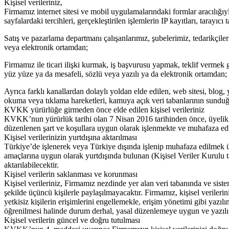
Kişisel verileriniz,
Firmamız internet sitesi ve mobil uygulamalarındaki formlar aracılığıyla 
sayfalardaki tercihleri, gerçekleştirilen işlemlerin IP kayıtları, tarayıc
Satış ve pazarlama departmanı çalışanlarımız, şubelerimiz, tedarikçilerim
veya elektronik ortamdan;
Firmamız ile ticari ilişki kurmak, iş başvurusu yapmak, teklif vermek gib
yüz yüze ya da mesafeli, sözlü veya yazılı ya da elektronik ortamdan;
Ayrıca farklı kanallardan dolaylı yoldan elde edilen, web sitesi, blog
okuma veya tıklama hareketleri, kamuya açık veri tabanlarının sunduğu
KVKK yürürlüğe girmeden önce elde edilen kişisel verileriniz
KVKK’nun yürürlük tarihi olan 7 Nisan 2016 tarihinden önce, üyelik, el
düzenlenen şart ve koşullara uygun olarak işlenmekte ve muhafaza ed
Kişisel verilerinizin yurtdışına aktarılması
Türkiye’de işlenerek veya Türkiye dışında işlenip muhafaza edilmek 
amaçlarına uygun olarak yurtdışında bulunan (Kişisel Veriler Kurulu t
aktarılabilecektir.
Kişisel verilerin saklanması ve korunması
Kişisel verileriniz, Firmamız nezdinde yer alan veri tabanında ve sis
şekilde üçüncü kişilerle paylaşılmayacaktır. Firmamız, kişisel veriler
yetkisiz kişilerin erişimlerini engellemekle, erişim yönetimi gibi yazıl
öğrenilmesi halinde durum derhal, yasal düzenlemeye uygun ve yazılı o
Kişisel verilerin güncel ve doğru tutulması