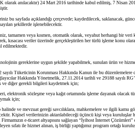
olarak anılacaktır) 24 Mart 2016 tarihinde kabul edilmiş, 7 Nisan 20
ştir.
riniz bu sayfada açıklandığı çerçevede; kaydedilecek, saklanacak, günce
yılan şekillerde işlenebilecektir.
iniz, tamamen veya kısmen, otomatik olarak, veyahut herhangi bir veri 
rek, kısacası veriler üzerinde gerçekleştirilen her türlü işleme konu ol
ul edilmektedir.
knolojinin gereklerine uygun şekilde yapabilmek, sunulan ürün ve hizmetl
 sayılı Tüketicinin Korunması Hakkında Kanun ile bu düzenlemelere da
layıcılar Hakkında Yönetmelik, 27.11.2014 tarihli ve 29188 sayılı RG’
 ve diğer gerekli bilgileri kaydetmek için;
i, elektronik sözleşme veya kağıt ortamında işleme dayanak olacak tüm
uymak için;
halinde ve mevzuat gereği savcılıklara, mahkemelere ve ilgili kamu göre
ktir. Kişisel verilerinizin aktarılabileceği üçüncü kişi veya kuruluşlar 
aşta Firmamızın e-ticaret altyapısını sağlayan “İyihost İnternet Çözümleri” 
eyen sıfatı ile hizmet alınan, iş birliği yaptığımız program ortağı kuruluşla