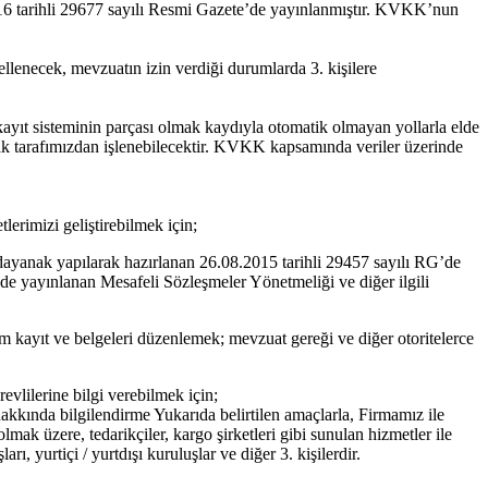
16 tarihli 29677 sayılı Resmi Gazete’de yayınlanmıştır. KVKK’nun
llenecek, mevzuatın izin verdiği durumlarda 3. kişilere
kayıt sisteminin parçası olmak kaydıyla otomatik olmayan yollarla elde
arak tarafımızdan işlenebilecektir. KVKK kapsamında veriler üzerinde
erimizi geliştirebilmek için;
yanak yapılarak hazırlanan 26.08.2015 tarihli 29457 sayılı RG’de
de yayınlanan Mesafeli Sözleşmeler Yönetmeliği ve diğer ilgili
 kayıt ve belgeleri düzenlemek; mevzuat gereği ve diğer otoritelerce
vlilerine bilgi verebilmek için;
hakkında bilgilendirme Yukarıda belirtilen amaçlarla, Firmamız ile
olmak üzere, tedarikçiler, kargo şirketleri gibi sunulan hizmetler ile
rı, yurtiçi / yurtdışı kuruluşlar ve diğer 3. kişilerdir.