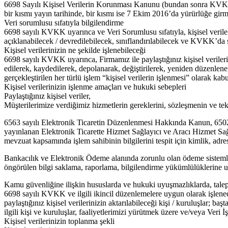
6698 Sayılı Kişisel Verilerin Korunması Kanunu (bundan sonra KVKK 
bir kısmı yayın tarihinde, bir kısmı ise 7 Ekim 2016’da yürürlüğe girmi
Veri sorumlusu sıfatıyla bilgilendirme
6698 sayılı KVKK uyarınca ve Veri Sorumlusu sıfatıyla, kişisel verile
açıklanabilecek / devredilebilecek, sınıflandırılabilecek ve KVKK’da sa
Kişisel verilerinizin ne şekilde işlenebileceği
6698 sayılı KVKK uyarınca, Firmamız ile paylaştığınız kişisel veriler
edilerek, kaydedilerek, depolanarak, değiştirilerek, yeniden düzenlene
gerçekleştirilen her türlü işlem “kişisel verilerin işlenmesi” olarak kab
Kişisel verilerinizin işlenme amaçları ve hukuki sebepleri
Paylaştığınız kişisel veriler,
Müşterilerimize verdiğimiz hizmetlerin gereklerini, sözleşmenin ve te
6563 sayılı Elektronik Ticaretin Düzenlenmesi Hakkında Kanun, 6502
yayınlanan Elektronik Ticarette Hizmet Sağlayıcı ve Aracı Hizmet Sağ
mevzuat kapsamında işlem sahibinin bilgilerini tespit için kimlik, adres
Bankacılık ve Elektronik Ödeme alanında zorunlu olan ödeme sistemler
öngörülen bilgi saklama, raporlama, bilgilendirme yükümlülüklerine 
Kamu güvenliğine ilişkin hususlarda ve hukuki uyuşmazlıklarda, talep 
6698 sayılı KVKK ve ilgili ikincil düzenlemelere uygun olarak işlenece
paylaştığınız kişisel verilerinizin aktarılabileceği kişi / kuruluşlar; b
ilgili kişi ve kuruluşlar, faaliyetlerimizi yürütmek üzere ve/veya Veri İşl
Kişisel verilerinizin toplanma şekli