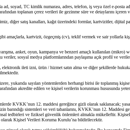
ad, soyad, TC kimlik numarası, adres, telefon, iş veya özel e-posta adresi
ı tarafından toplanan çerez verileri ile gezinme süre ve detaylarını içeren 
iz, diğer satış kanalları, kağıt üzerindeki formlar, kartvizitler, dijital 
i amaçlarla, kartvizit, özgeçmiş (cv), teklif vermek ve sair yollarla kişi
, yarışma, anket, oyun, kampanya ve benzeri amaçlı kullanılan (mikro) w
 veriler, sosyal medya platformlarından paylaşıma açık profil ve verile
ektronik ileti izni, ürün / hizmet satın alma ve diğer şekillerde hukuka
ilmektedir.
üzere, yukarıda sayılan yöntemlerden herhangi birisi ile toplanmış ki
arafından akredite edilen ve kişisel verilerin korunması hususunda yete
temlerde KVKK’nun 12. maddesi gereğince gizli olarak saklanacak; yasal
inizin barındığı sistemleri ve veri tabanlarını, KVKK’nun 12. Maddesi ger
ımsal tedbirleri ve fiziksel güvenlik önlemleri almakla mükelleftir. Kişise
larak Kişisel Verileri Koruma Kurulu’na bildirilecektir.