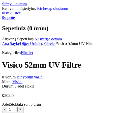
Şifreyi unuttum
Ben yeni müşteriyim.
Bir hesap oluşturun
0
İstek listesi
0
sepette
Sepetiniz (0 ürün)
Alışveriş Sepeti boş
Alışverişe devam
Ana Sayfa
/
Diğer Ürünler
/
Filtreler
/
Visico 52mm UV Filtre
Kategoriler:
Filtreler
Visico 52mm UV Filtre
0 Yorum
Bir yorum yazın
Marka
Visico
Durum
5 adet stokta
₺
202.50
Adet
Stoktaki son 5 ürün
Visico