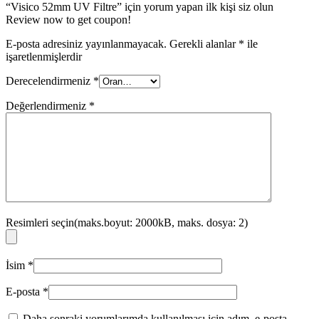
“Visico 52mm UV Filtre” için yorum yapan ilk kişi siz olun
Review now to get coupon!
E-posta adresiniz yayınlanmayacak.
Gerekli alanlar
*
ile
işaretlenmişlerdir
Derecelendirmeniz
*
Değerlendirmeniz
*
Resimleri seçin(maks.boyut: 2000kB, maks. dosya: 2)
İsim
*
E-posta
*
Daha sonraki yorumlarımda kullanılması için adım, e-posta