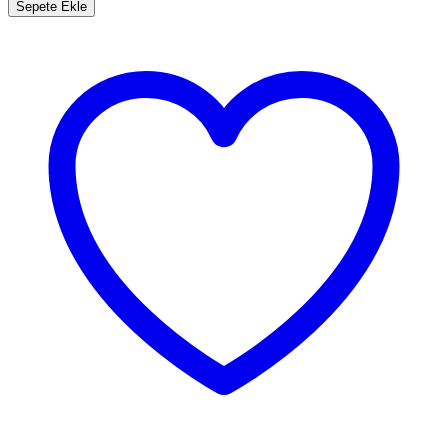
52mm
Sepete Ekle
UV
Filtre
adet