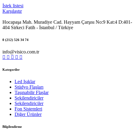
İstek listesi
Karşılaştır
Hocapaşa Mah. Muradiye Cad. Hayyam Çarşısı No:9 Kat:4 D:401-
404 Sirkeci Fatih - İstanbul / Türkiye
0 (212) 526 34 74
info@visico.com.tr
Kategoriler
Led Işıklar
Stüdyo Flaşları
Taşınabilir Flaşlar
Şekilendiriciler
Şekilendiriciler
Fon Sistemleri
Diğer Ürünler
Bilgilendirme