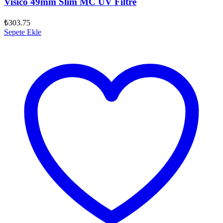
Visico 49mm Slim MC UV Filtre
₺
303.75
Sepete Ekle