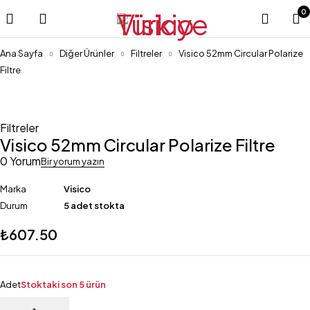
0
Ana Sayfa
Diğer Ürünler
Filtreler
Visico 52mm Circular Polarize
Filtre
Filtreler
Visico 52mm Circular Polarize Filtre
0 Yorum
Bir yorum yazın
Marka
Visico
Durum
5 adet stokta
₺
607.50
Adet
Stoktaki son 5 ürün
Visico