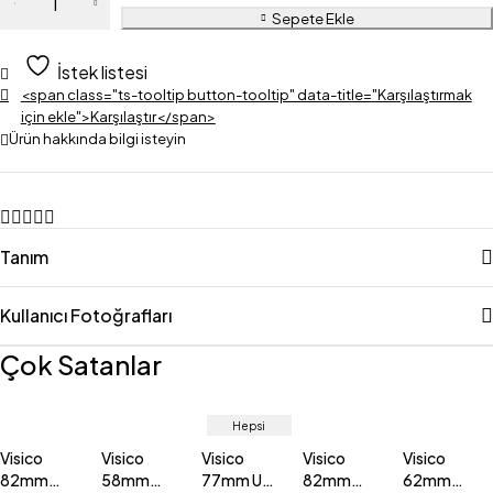
52mm
Sepete Ekle
Circular
Polarize
İstek listesi
Filtre
<span class="ts-tooltip button-tooltip" data-title="Karşılaştırmak
için ekle">Karşılaştır</span>
adet
Ürün hakkında bilgi isteyin
Tanım
Kullanıcı Fotoğrafları
Çok Satanlar
Hepsi
satıldı
Visico
Visico
Visico
Visico
Visico
82mm
58mm
77mm UV
82mm
62mm