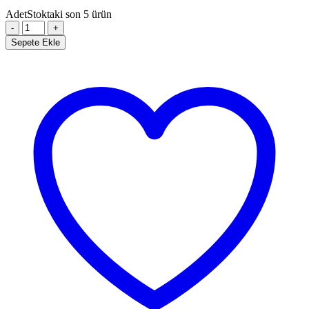
Adet
Stoktaki son 5 ürün
Stil
Fon
Sepete Ekle
90x120cm
Yeşil
Taşınabilir
Fon
Seti
adet