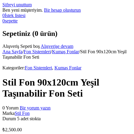
Şifreyi unuttum
Ben yeni müşteriyim.
Bir hesap oluşturun
0
İstek listesi
0
sepette
Sepetiniz (0 ürün)
Alışveriş Sepeti boş
Alışverişe devam
Ana Sayfa
/
Fon Sistemleri
/
Kumaş Fonlar
/
Stil Fon 90x120cm Yeşil
Taşınabilir Fon Seti
Kategoriler:
Fon Sistemleri
,
Kumaş Fonlar
Stil Fon 90x120cm Yeşil
Taşınabilir Fon Seti
0 Yorum
Bir yorum yazın
Marka
Stil Fon
Durum
5 adet stokta
₺
2,500.00