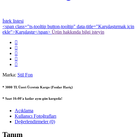
İstek listesi
<span class="ts-tooltip button-tooltip" data-title="Karşılaştırmak için
ekle">Karşılaştır</span>
Ürün hakkında bilgi isteyin
Marka:
Stil Fon
* 3000 TL Üzeri Ücretsiz Kargo (Fonlar Hariç)
* Saat 16:00'a kadar aynı gün kargoda!
Açıklama
Kullanıcı Fotoğrafları
Değerlendirmeler (0)
Tanım