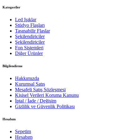
Kategoriler
Led Işıklar
Stüdyo Flaşları
Taşınabilir Flaşlar
Şekilendiriciler
Şekilendiriciler
Fon Sistemleri
Diğer Ürünler
Bilgilendirme
Hakkımızda
Kurumsal Satış
Mesafeli Satış Sözleşmesi
Kişisel Verileri Koruma Kanunu
İptal / İade / Değişim
Gizlilik ve Güvenlik Politikası
Hesabım
Sepetim
Hesabım