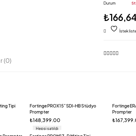
Durum
St
₺
166,6
 (0)
ing Tipi
Fortinge PROX15” SDI-HB Stüdyo
Fortinge ER
Prompter
Prompter
₺
148,399.00
₺
167,399
Hepsi satıldı