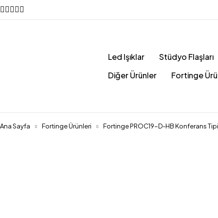
Led Işıklar
Stüdyo Flaşları
Diğer Ürünler
Fortinge Ürü
Ana Sayfa
Fortinge Ürünleri
Fortinge PROC19-D-HB Konferans Tipi Pr
Hepsi satıldı