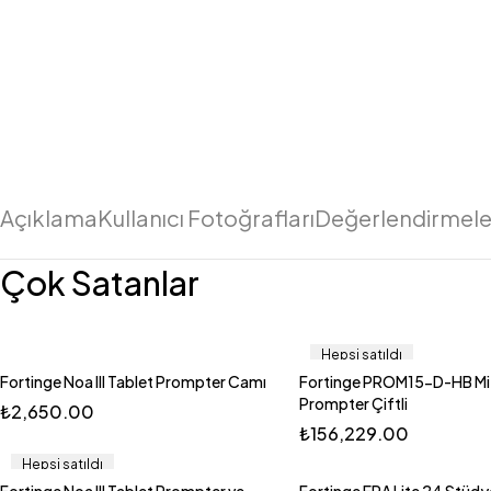
Açıklama
Kullanıcı Fotoğrafları
Değerlendirmeler
Çok Satanlar
Hepsi satıldı
Fortinge Noa III Tablet Prompter Camı
Fortinge PROM15-D-HB Mit
Prompter Çiftli
₺
2,650.00
₺
156,229.00
Hepsi satıldı