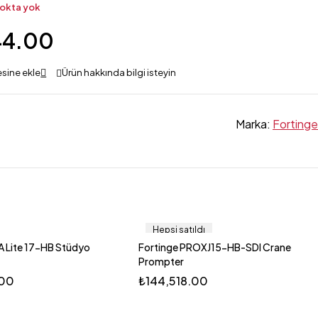
okta yok
44.00
Ürün hakkında bilgi isteyin
Marka:
Fortinge
Hepsi satıldı
A Lite 17-HB Stüdyo
Fortinge PROXJ15-HB-SDI Crane
Prompter
.00
₺
144,518.00