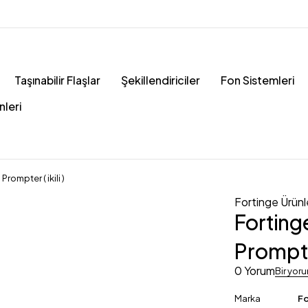
Taşınabilir Flaşlar
Şekillendiriciler
Fon Sistemleri
nleri
ompter ( ikili )
Fortinge Ürünl
Fortin
Prompter 
0 Yorum
Bir yor
Marka
Fo