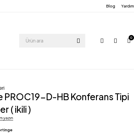
Blog
Yardım
0
eri
ge PROC19-D-HB Konferans Tipi
( ikili )
um yazın
rtinge