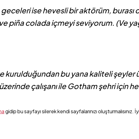
 geceleri ise hevesli bir aktörüm, buras
r ve piña colada içmeyi seviyorum. (Ve 
 ve kurulduğundan bu yana kaliteli şeyl
erinde çalışanı ile Gotham şehri için he
na
gidip bu sayfayı silerek kendi sayfalarınızı oluşturmalısınız. İ