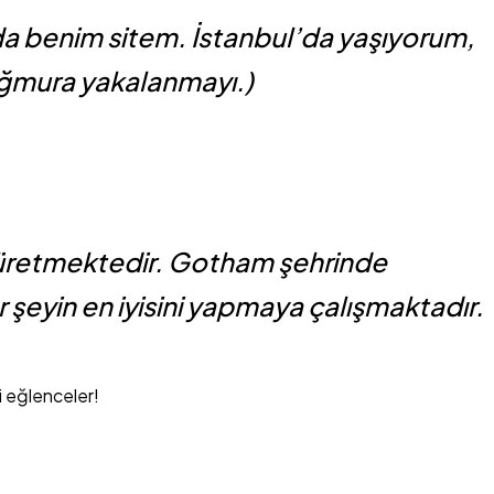
ı da benim sitem. İstanbul’da yaşıyorum,
yağmura yakalanmayı.)
er üretmektedir. Gotham şehrinde
r şeyin en iyisini yapmaya çalışmaktadır.
yi eğlenceler!