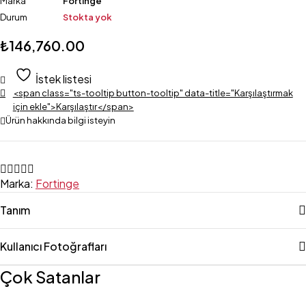
Marka
Fortinge
Durum
Stokta yok
₺
146,760.00
İstek listesi
<span class="ts-tooltip button-tooltip" data-title="Karşılaştırmak
için ekle">Karşılaştır</span>
Ürün hakkında bilgi isteyin
Marka:
Fortinge
Tanım
Kullanıcı Fotoğrafları
Çok Satanlar